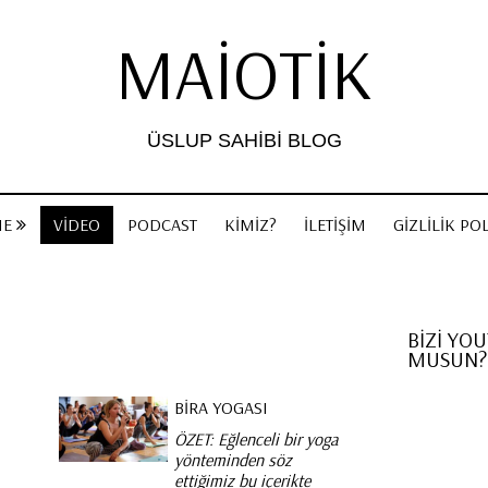
MAIOTIK
ÜSLUP SAHIBI BLOG
ME
VIDEO
PODCAST
KIMIZ?
İLETIŞIM
GIZLILIK POL
BİZİ YO
MUSUN?
BIRA YOGASI
ÖZET: Eğlenceli bir yoga
yönteminden söz
ettiğimiz bu içerikte