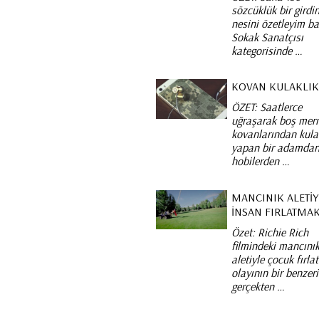
sözcüklük bir girdi
nesini özetleyim b
Sokak Sanatçısı
kategorisinde …
KOVAN KULAKLI
ÖZET: Saatlerce
uğraşarak boş mer
kovanlarından kula
yapan bir adamdan
hobilerden …
MANCINIK ALETIY
İNSAN FIRLATMA
Özet: Richie Rich
filmindeki mancını
aletiyle çocuk fırl
olayının bir benzeri
gerçekten …