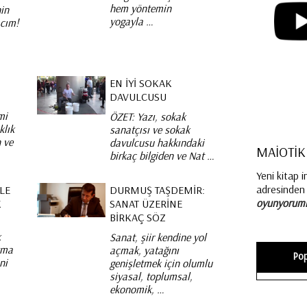
hem yöntemin
nin
yogayla …
acım!
K
EN İYI SOKAK
DAVULCUSU
mi
ÖZET: Yazı, sokak
klık
sanatçısı ve sokak
 ve
davulcusu hakkındaki
MAİOTİK
birkaç bilgiden ve Nat …
Yeni kitap 
adresinden 
LE
DURMUŞ TAŞDEMIR:
oyunyoruml
K
SANAT ÜZERINE
BIRKAÇ SÖZ
k
Sanat, şiir kendine yol
atma
açmak, yatağını
Pop
ni
genişletmek için olumlu
siyasal, toplumsal,
ekonomik, …