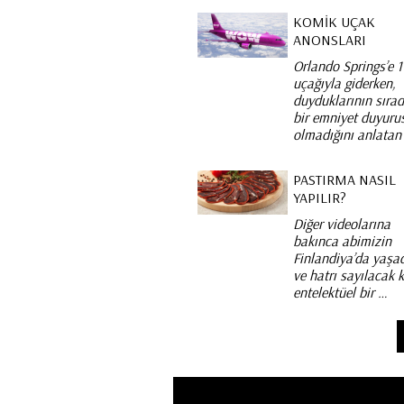
KOMIK UÇAK
ANONSLARI
Orlando Springs’e 
uçağıyla giderken,
duyduklarının sıra
bir emniyet duyuru
olmadığını anlatan
PASTIRMA NASIL
YAPILIR?
Diğer videolarına
bakınca abimizin
Finlandiya’da yaşad
ve hatrı sayılacak 
entelektüel bir …