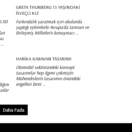
GRETA THUNBERG 15 YAŞINDAKI
İSVEÇLI KIZ
11.00
Farkındalık yaratmak için okulunda
yaptığı eylemlerle Avrupa’da tanınan ve
dan
Birleşmiş Milletler’e konuşmacı …
su
 …
HARIKA KARAVAN TASARIMI
Otomobil sektöründeki konsept
tasarımlar hep ilgimi çekmiştir.
Mühendislerin tasarımın önündeki
engelleri birer …
ığını
kadar
Daha Fazla