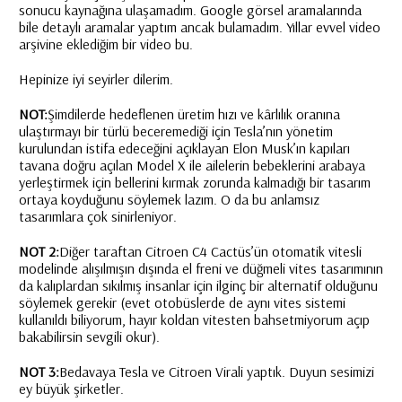
sonucu kaynağına ulaşamadım. Google görsel aramalarında
bile detaylı aramalar yaptım ancak bulamadım. Yıllar evvel video
arşivine eklediğim bir video bu.
Hepinize iyi seyirler dilerim.
NOT:
Şimdilerde hedeflenen üretim hızı ve kârlılık oranına
ulaştırmayı bir türlü beceremediği için Tesla’nın yönetim
kurulundan istifa edeceğini açıklayan Elon Musk’ın kapıları
tavana doğru açılan Model X ile ailelerin bebeklerini arabaya
yerleştirmek için bellerini kırmak zorunda kalmadığı bir tasarım
ortaya koyduğunu söylemek lazım. O da bu anlamsız
tasarımlara çok sinirleniyor.
NOT 2:
Diğer taraftan
Citroen C4 Cactüs
’ün otomatik vitesli
modelinde alışılmışın dışında el freni ve düğmeli vites tasarımının
da kalıplardan sıkılmış insanlar için ilginç bir alternatif olduğunu
söylemek gerekir (evet otobüslerde de aynı vites sistemi
kullanıldı biliyorum, hayır koldan vitesten bahsetmiyorum açıp
bakabilirsin sevgili okur).
NOT 3:
Bedavaya Tesla ve Citroen Virali yaptık. Duyun sesimizi
ey büyük şirketler.