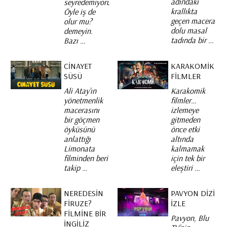
adındaki
seyredemiyorum.
krallıkta
Öyle iş de
geçen macera
olur mu?
dolu masal
demeyin.
tadında bir …
Bazı …
CINAYET
KARAKOMIK
SÜSÜ
FILMLER
Ali Atay’ın
Karakomik
yönetmenlik
filmler…
macerasını
izlemeye
bir göçmen
gitmeden
öyküsünü
önce etki
anlattığı
altında
Limonata
kalmamak
filminden beri
için tek bir
takip …
eleştiri …
NEREDESIN
PAVYON DIZI
FIRUZE?
İZLE
FILMINE BIR
Pavyon, Blu
İNGILIZ