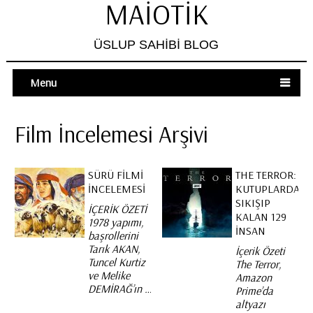
MAIOTIK
ÜSLUP SAHIBI BLOG
Menu
Film İncelemesi Arşivi
SÜRÜ FILMI
THE TERROR:
İNCELEMESI
KUTUPLARDA
SIKIŞIP
İÇERİK ÖZETİ
KALAN 129
1978 yapımı,
İNSAN
başrollerini
Tarık AKAN,
İçerik Özeti
Tuncel Kurtiz
The Terror,
ve Melike
Amazon
DEMİRAĞ’ın …
Prime’da
altyazı