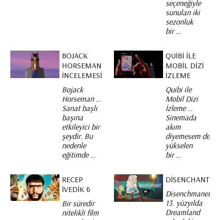
seçeneğiyle
sunulan iki
sezonluk
bir …
BOJACK
QUIBI ILE
HORSEMAN
MOBIL DIZI
İNCELEMESI
İZLEME
Bojack
Quibi ile
Horseman …
Mobil Dizi
Sanat başlı
İzleme …
başına
Sinemada
etkileyici bir
akım
şeydir. Bu
diyemesem de
nedenle
yükselen
eğitimde …
bir …
RECEP
DISENCHANTME
İVEDIK 6
Disenchmanet,
13. yüzyılda
Bir süredir
Dreamland
nitelikli film