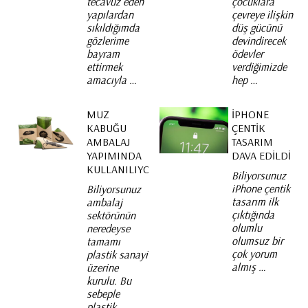
tecavüz eden
çocuklara
yapılardan
çevreye ilişkin
sıkıldığımda
düş gücünü
gözlerime
devindirecek
bayram
ödevler
ettirmek
verdiğimizde
amacıyla …
hep …
MUZ
IPHONE
KABUĞU
ÇENTIK
AMBALAJ
TASARIM
YAPIMINDA
DAVA EDILDI
KULLANILIYOR
Biliyorsunuz
iPhone çentik
Biliyorsunuz
tasarım ilk
ambalaj
çıktığında
sektörünün
olumlu
neredeyse
olumsuz bir
tamamı
çok yorum
plastik sanayi
almış …
üzerine
kurulu. Bu
sebeple
plastik …