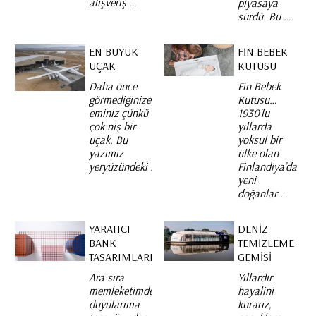
alışveriş …
piyasaya
sürdü. Bu …
EN BÜYÜK
FIN BEBEK
UÇAK
KUTUSU
Daha önce
Fin Bebek
görmediğinize
Kutusu…
eminiz çünkü
1930’lu
çok niş bir
yıllarda
uçak. Bu
yoksul bir
yazımız
ülke olan
yeryüzündeki …
Finlandiya’da
yeni
doğanlar …
YARATICI
DENIZ
BANK
TEMIZLEME
TASARIMLARI
GEMISI
Ara sıra
Yıllardır
memleketimde
hayalini
duyularıma
kurarız,