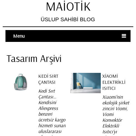
MAIOTIK
ÜSLUP SAHIBI BLOG
Menu
Tasarım Arşivi
KEDI SIRT
XIAOMI
ÇANTASI
ELEKTRIKLI
ISITICI
Kedi Sırt
Çantası…
Xiaomi’nin
Kendisini
ekolojik şirket
Aliexpress
zinciri Viomi,
benzeri
Viomi
ücretsiz kargo
Konvektör
hizmeti sunan
Elektrikli
uluslararası
Isıtıcı‘yı