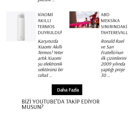
XIAOMI
ABD
AKILLI
MEKSIKA
TERMOS
SINIRINDAKI
DUYRULDU!
TAHTEREVALLI
Karşınızda
Ronald Rael
Xiaomi Akıllı
ve San
Termos! Yeter
Fratello’nun
artık Xiaomi
ilk çizimlerini
şu elektronik
2009 yılında
sektörünü bir
yaptığı proje
rahat …
30 …
Daha Fazla
BİZİ YOUTUBE’DA TAKİP EDİYOR
MUSUN?