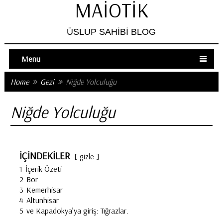
MAIOTIK
ÜSLUP SAHIBI BLOG
Menu
Home
Gezi
Niğde Yolculuğu
Niğde Yolculuğu
İÇİNDEKİLER
gizle
1
İçerik Özeti
2
Bor
3
Kemerhisar
4
Altunhisar
5
ve Kapadokya’ya giriş: Tığrazlar.