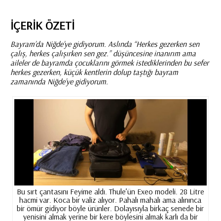
İÇERIK ÖZETI
Bayram’da Niğde’ye gidiyorum. Aslında “Herkes gezerken sen
çalış, herkes çalışırken sen gez.” düşüncesine inanırım ama
aileler de bayramda çocuklarını görmek istediklerinden bu sefer
herkes gezerken, küçük kentlerin dolup taştığı bayram
zamanında Niğde’ye gidiyorum.
Bu sırt çantasını Feyime aldı. Thule’ün Exeo modeli. 28 Litre
hacmi var. Koca bir valiz alıyor. Pahalı mahalı ama alınınca
bir ömür gidiyor böyle ürünler. Dolayısıyla birkaç senede bir
yenisini almak yerine bir kere böylesini almak karlı da bir