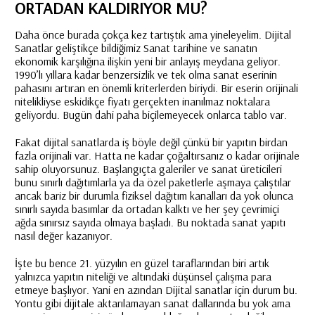
ORTADAN KALDIRIYOR MU?
Daha önce burada çokça kez tartıştık ama yineleyelim. Dijital
Sanatlar geliştikçe bildiğimiz
Sanat tarihi
ne ve sanatın
ekonomik karşılığına ilişkin yeni bir anlayış meydana geliyor.
1990’lı yıllara kadar benzersizlik ve tek olma sanat eserinin
pahasını artıran en önemli kriterlerden biriydi. Bir eserin orijinali
nitelikliyse eskidikçe fiyatı gerçekten inanılmaz noktalara
geliyordu. Bugün dahi paha biçilemeyecek onlarca tablo var.
Fakat dijital sanatlarda iş böyle değil çünkü bir yapıtın birdan
fazla orijinali var. Hatta ne kadar çoğaltırsanız o kadar orijinale
sahip oluyorsunuz. Başlangıçta galeriler ve sanat üreticileri
bunu sınırlı dağıtımlarla ya da özel paketlerle aşmaya çalıştılar
ancak bariz bir durumla fiziksel dağıtım kanalları da yok olunca
sınırlı sayıda basımlar da ortadan kalktı ve her şey çevrimiçi
ağda sınırsız sayıda olmaya başladı. Bu noktada sanat yapıtı
nasıl değer kazanıyor.
İşte bu bence 21. yüzyılın en güzel taraflarından biri artık
yalnızca yapıtın niteliği ve altındaki düşünsel çalışma para
etmeye başlıyor. Yani en azından Dijital sanatlar için durum bu.
Yontu gibi dijitale aktarılamayan sanat dallarında bu yok ama