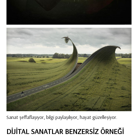
Sanat şeffaflaşıyor, bilgi paylaşılıyor, hayat güzelleşiyor.
DİJİTAL SANATLAR BENZERSİZ ÖRNEĞİ