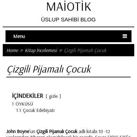
MAIOTIK
ÜSLUP SAHIBI BLOG
Menu
Home
Kitap İncelemesi
Çizgili Pijamalı Çocuk
Çizgili Pijamalı Çocuk
İÇİNDEKİLER
gizle
1
ÖYKÜSÜ
1.1
Çocuk Edebiyatı
John Boyne
’un
Çizgili Pijamalı Çocuk
adlı kitabı 10 -12