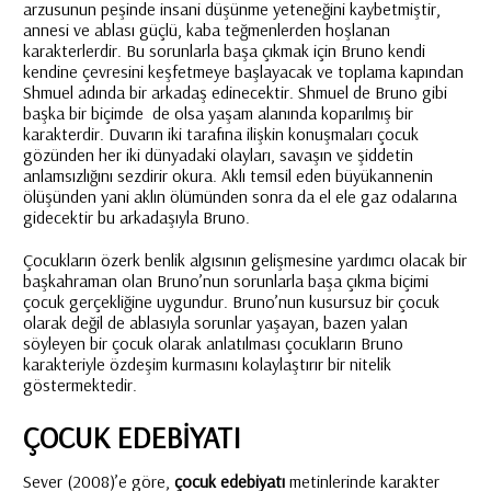
arzusunun peşinde insani düşünme yeteneğini kaybetmiştir,
annesi ve ablası güçlü, kaba teğmenlerden hoşlanan
karakterlerdir. Bu sorunlarla başa çıkmak için Bruno kendi
kendine çevresini keşfetmeye başlayacak ve toplama kapından
Shmuel adında bir arkadaş edinecektir. Shmuel de Bruno gibi
başka bir biçimde de olsa yaşam alanında koparılmış bir
karakterdir. Duvarın iki tarafına ilişkin konuşmaları çocuk
gözünden her iki dünyadaki olayları, savaşın ve şiddetin
anlamsızlığını sezdirir okura. Aklı temsil eden büyükannenin
ölüşünden yani aklın ölümünden sonra da el ele gaz odalarına
gidecektir bu arkadaşıyla Bruno.
Çocukların özerk benlik algısının gelişmesine yardımcı olacak bir
başkahraman olan Bruno’nun sorunlarla başa çıkma biçimi
çocuk gerçekliğine uygundur. Bruno’nun kusursuz bir çocuk
olarak değil de ablasıyla sorunlar yaşayan, bazen yalan
söyleyen bir çocuk olarak anlatılması çocukların Bruno
karakteriyle özdeşim kurmasını kolaylaştırır bir nitelik
göstermektedir.
ÇOCUK EDEBIYATI
Sever (2008)’e göre,
çocuk edebiyatı
metinlerinde karakter