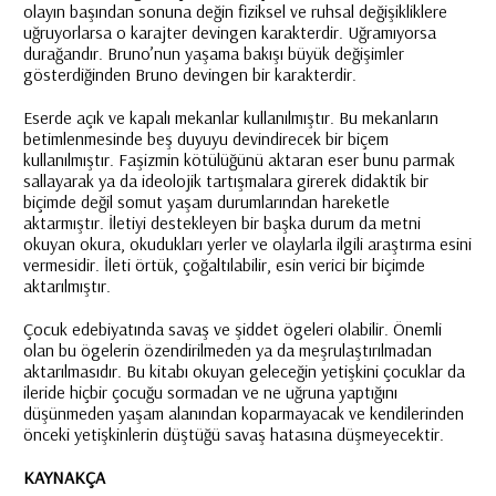
olayın başından sonuna değin fiziksel ve ruhsal değişikliklere
uğruyorlarsa o karajter devingen karakterdir. Uğramıyorsa
durağandır. Bruno’nun yaşama bakışı büyük değişimler
gösterdiğinden Bruno devingen bir karakterdir.
Eserde açık ve kapalı mekanlar kullanılmıştır. Bu mekanların
betimlenmesinde beş duyuyu devindirecek bir biçem
kullanılmıştır. Faşizmin kötülüğünü aktaran eser bunu parmak
sallayarak ya da ideolojik tartışmalara girerek didaktik bir
biçimde değil somut yaşam durumlarından hareketle
aktarmıştır. İletiyi destekleyen bir başka durum da metni
okuyan okura, okudukları yerler ve olaylarla ilgili araştırma esini
vermesidir. İleti örtük, çoğaltılabilir, esin verici bir biçimde
aktarılmıştır.
Çocuk edebiyatında savaş ve şiddet ögeleri olabilir. Önemli
olan bu ögelerin özendirilmeden ya da meşrulaştırılmadan
aktarılmasıdır. Bu kitabı okuyan geleceğin yetişkini çocuklar da
ileride hiçbir çocuğu sormadan ve ne uğruna yaptığını
düşünmeden yaşam alanından koparmayacak ve kendilerinden
önceki yetişkinlerin düştüğü savaş hatasına düşmeyecektir.
KAYNAKÇA