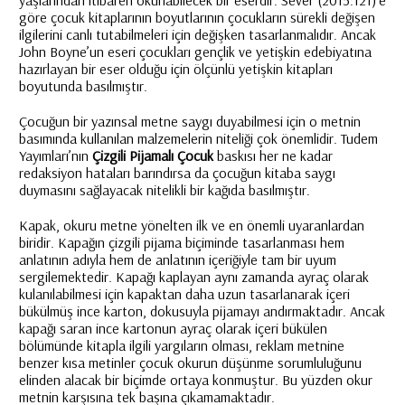
yaşlarından itibaren okunabilecek bir eserdir. Sever (2015:121)’e
göre çocuk kitaplarının boyutlarının çocukların sürekli değişen
ilgilerini canlı tutabilmeleri için değişken tasarlanmalıdır. Ancak
John Boyne’un eseri çocukları gençlik ve yetişkin edebiyatına
hazırlayan bir eser olduğu için ölçünlü yetişkin
kitapları
boyutunda basılmıştır.
Çocuğun bir yazınsal metne saygı duyabilmesi için o metnin
basımında kullanılan malzemelerin niteliği çok önemlidir. Tudem
Yayımları’nın
Çizgili Pijamalı Çocuk
baskısı her ne kadar
redaksiyon hataları barındırsa da çocuğun kitaba saygı
duymasını sağlayacak nitelikli bir kağıda basılmıştır.
Kapak, okuru metne yönelten ilk ve en önemli uyaranlardan
biridir. Kapağın çizgili pijama biçiminde tasarlanması hem
anlatının adıyla hem de anlatının içeriğiyle tam bir uyum
sergilemektedir. Kapağı kaplayan aynı zamanda ayraç olarak
kulanılabilmesi için kapaktan daha uzun tasarlanarak içeri
bükülmüş ince karton, dokusuyla pijamayı andırmaktadır. Ancak
kapağı saran ince kartonun ayraç olarak içeri bükülen
bölümünde kitapla ilgili yargıların olması, reklam metnine
benzer kısa metinler çocuk okurun düşünme sorumluluğunu
elinden alacak bir biçimde ortaya konmuştur. Bu yüzden okur
metnin karşısına tek başına çıkamamaktadır.