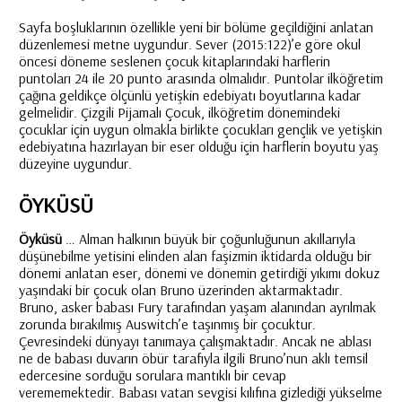
Sayfa boşluklarının özellikle yeni bir bölüme geçildiğini anlatan
düzenlemesi metne uygundur. Sever (2015:122)’e göre okul
öncesi döneme seslenen çocuk kitaplarındaki harflerin
puntoları 24 ile 20 punto arasında olmalıdır. Puntolar ilköğretim
çağına geldikçe ölçünlü yetişkin edebiyatı boyutlarına kadar
gelmelidir. Çizgili Pijamalı Çocuk, ilköğretim dönemindeki
çocuklar için uygun olmakla birlikte çocukları gençlik ve yetişkin
edebiyatına hazırlayan bir eser olduğu için harflerin boyutu yaş
düzeyine uygundur.
ÖYKÜSÜ
Öyküsü
… Alman halkının büyük bir çoğunluğunun akıllarıyla
düşünebilme yetisini elinden alan faşizmin iktidarda olduğu bir
dönemi anlatan eser, dönemi ve dönemin getirdiği yıkımı dokuz
yaşındaki bir çocuk olan Bruno üzerinden aktarmaktadır.
Bruno, asker babası Fury tarafından yaşam alanından ayrılmak
zorunda bırakılmış Auswitch’e taşınmış bir çocuktur.
Çevresindeki dünyayı tanımaya çalışmaktadır. Ancak ne ablası
ne de babası duvarın öbür tarafıyla ilgili Bruno’nun aklı temsil
edercesine sorduğu sorulara mantıklı bir cevap
verememektedir. Babası vatan sevgisi kılıfına gizlediği yükselme