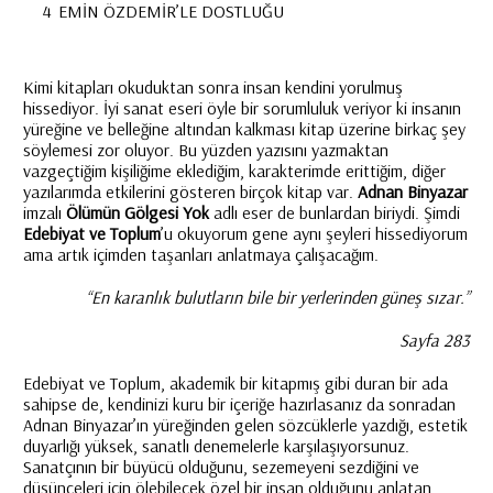
4
EMİN ÖZDEMİR’LE DOSTLUĞU
Kimi kitapları okuduktan sonra insan kendini yorulmuş
hissediyor. İyi sanat eseri öyle bir sorumluluk veriyor ki insanın
yüreğine ve belleğine altından kalkması kitap üzerine birkaç şey
söylemesi zor oluyor. Bu yüzden yazısını yazmaktan
vazgeçtiğim kişiliğime eklediğim, karakterimde erittiğim, diğer
yazılarımda etkilerini gösteren birçok kitap var.
Adnan Binyazar
imzalı
Ölümün Gölgesi Yok
adlı eser de bunlardan biriydi. Şimdi
Edebiyat ve Toplum
’u okuyorum gene aynı şeyleri hissediyorum
ama artık içimden taşanları anlatmaya çalışacağım.
“En karanlık bulutların bile bir yerlerinden güneş sızar.”
Sayfa 283
Edebiyat ve Toplum, akademik bir kitapmış gibi duran bir ada
sahipse de, kendinizi kuru bir içeriğe hazırlasanız da sonradan
Adnan Binyazar’ın yüreğinden gelen sözcüklerle yazdığı, estetik
duyarlığı yüksek, sanatlı denemelerle karşılaşıyorsunuz.
Sanatçının bir büyücü olduğunu, sezemeyeni sezdiğini ve
düşünceleri için ölebilecek özel bir insan olduğunu anlatan