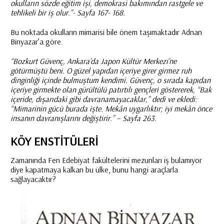
okulların sözde eğitim işi, demokrasi bakımından rastgele ve
tehlikeli bir iş olur.”- Sayfa 167- 168.
Bu noktada okulların mimarisi bile önem taşımaktadır Adnan
Binyazar’a göre.
“Bozkurt Güvenç, Ankara’da Japon Kültür Merkezi’ne
götürmüştü beni. O güzel yapıdan içeriye girer girmez ruh
dinginliği içinde bulmuştum kendimi. Güvenç, o sırada kapıdan
içeriye girmekte olan gürültülü patırtılı gençleri göstererek, “Bak
içeride, dışarıdaki gibi davranamayacaklar,” dedi ve ekledi:
“Mimarinin gücü burada işte. Mekân uygarlıktır; iyi mekân önce
insanın davranışlarını değiştirir.” – Sayfa 263.
KÖY ENSTİTÜLERİ
Zamanında Fen Edebiyat fakültelerini mezunları iş bulamıyor
diye kapatmaya kalkan bu ülke, bunu hangi araçlarla
sağlayacaktır?