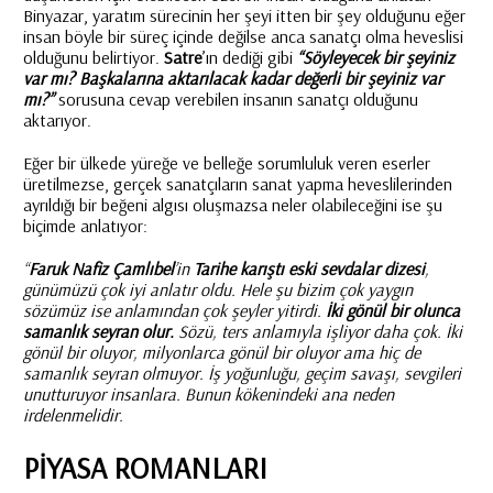
Binyazar, yaratım sürecinin her şeyi itten bir şey olduğunu eğer
insan böyle bir süreç içinde değilse anca sanatçı olma heveslisi
olduğunu belirtiyor.
Satre
’ın dediği gibi
“Söyleyecek bir şeyiniz
var mı? Başkalarına aktarılacak kadar değerli bir şeyiniz var
mı?”
sorusuna cevap verebilen insanın sanatçı olduğunu
aktarıyor.
Eğer bir ülkede yüreğe ve belleğe sorumluluk veren eserler
üretilmezse, gerçek sanatçıların sanat yapma heveslilerinden
ayrıldığı bir beğeni algısı oluşmazsa neler olabileceğini ise şu
biçimde anlatıyor:
“
Faruk Nafiz Çamlıbel
’in
Tarihe karıştı eski sevdalar dizesi
,
günümüzü çok iyi anlatır oldu. Hele şu bizim çok yaygın
sözümüz ise anlamından çok şeyler yitirdi.
İki gönül bir olunca
samanlık seyran olur.
Sözü, ters anlamıyla işliyor daha çok. İki
gönül bir oluyor, milyonlarca gönül bir oluyor ama hiç de
samanlık seyran olmuyor. İş yoğunluğu, geçim savaşı, sevgileri
unutturuyor insanlara. Bunun kökenindeki ana neden
irdelenmelidir.
PİYASA ROMANLARI