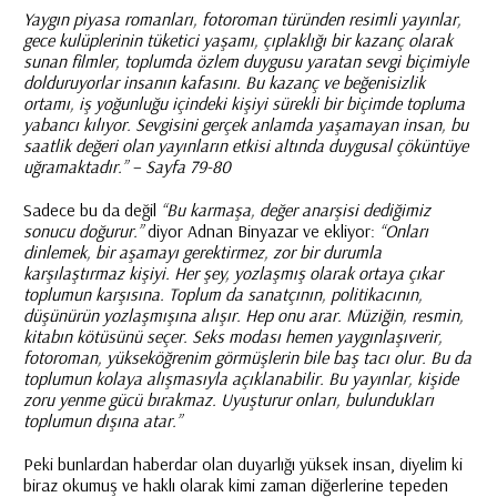
Yaygın piyasa romanları, fotoroman türünden resimli yayınlar,
gece kulüplerinin tüketici yaşamı, çıplaklığı bir kazanç olarak
sunan filmler, toplumda özlem duygusu yaratan sevgi biçimiyle
dolduruyorlar insanın kafasını. Bu kazanç ve beğenisizlik
ortamı, iş yoğunluğu içindeki kişiyi sürekli bir biçimde topluma
yabancı kılıyor. Sevgisini gerçek anlamda yaşamayan insan, bu
saatlik değeri olan yayınların etkisi altında duygusal çöküntüye
uğramaktadır.” – Sayfa 79-80
Sadece bu da değil
“Bu karmaşa, değer anarşisi dediğimiz
sonucu doğurur.”
diyor Adnan Binyazar ve ekliyor:
“Onları
dinlemek, bir aşamayı gerektirmez, zor bir durumla
karşılaştırmaz kişiyi. Her şey, yozlaşmış olarak ortaya çıkar
toplumun karşısına. Toplum da sanatçının, politikacının,
düşünürün yozlaşmışına alışır. Hep onu arar. Müziğin, resmin,
kitabın kötüsünü seçer. Seks modası hemen yaygınlaşıverir,
fotoroman, yükseköğrenim görmüşlerin bile baş tacı olur. Bu da
toplumun kolaya alışmasıyla açıklanabilir. Bu yayınlar, kişide
zoru yenme gücü bırakmaz. Uyuşturur onları, bulundukları
toplumun dışına atar.”
Peki bunlardan haberdar olan duyarlığı yüksek insan, diyelim ki
biraz okumuş ve haklı olarak kimi zaman diğerlerine tepeden