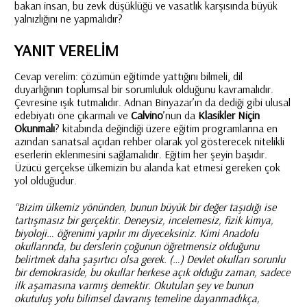
bakan insan, bu zevk düşüklüğü ve vasatlık karşısında büyük
yalnızlığını ne yapmalıdır?
YANIT VERELİM
Cevap verelim: çözümün eğitimde yattığını bilmeli, dil
duyarlığının toplumsal bir sorumluluk olduğunu kavramalıdır.
Çevresine ışık tutmalıdır. Adnan Binyazar’ın da dediği gibi ulusal
edebiyatı öne çıkarmalı ve
Calvino
’nun da
Klasikler Niçin
Okunmalı
? kitabında değindiği üzere eğitim programlarına en
azından sanatsal açıdan rehber olarak yol gösterecek nitelikli
eserlerin eklenmesini sağlamalıdır. Eğitim her şeyin başıdır.
Üzücü gerçekse ülkemizin bu alanda kat etmesi gereken çok
yol olduğudur.
“Bizim ülkemiz yönünden, bunun büyük bir değer taşıdığı ise
tartışmasız bir gerçektir. Deneysiz, incelemesiz, fizik kimya,
biyoloji… öğrenimi yapılır mı diyeceksiniz. Kimi Anadolu
okullarında, bu derslerin çoğunun öğretmensiz olduğunu
belirtmek daha şaşırtıcı olsa gerek. (…) Devlet okulları sorunlu
bir demokraside, bu okullar herkese açık olduğu zaman, sadece
ilk aşamasına varmış demektir. Okutulan şey ve bunun
okutuluş yolu bilimsel davranış temeline dayanmadıkça,