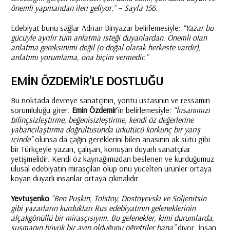
önemli yapmandan ileri geliyor.” – Sayfa 156.
Edebiyat bunu sağlar Adnan Binyazar belirlemesiyle:
“Yazar bu
gücüyle ayrılır tüm anlatma isteği duyanlardan. Önemli olan
anlatma gereksinimi değil (o doğal olarak herkeste vardır),
anlatımı yorumlama, ona biçim vermedir.”
EMİN ÖZDEMİR’LE DOSTLUĞU
Bu noktada devreye sanatçının, yontu ustasının ve ressamın
sorumluluğu girer.
Emin Özdemir
’in belirlemesiyle:
“İnsanımızı
bilinçsizleştirme, beğenisizleştirme, kendi öz değerlerine
yabancılaştırma doğrultusunda ürkütücü korkunç bir yarış
içinde”
olunsa da çağın gereklerini bilen anasının ak sütü gibi
bir Türkçeyle yazan, çalışan, konuşan duyarlı sanatçılar
yetişmelidir. Kendi öz kaynağımızdan beslenen ve kurduğumuz
ulusal edebiyatın mirasçıları olup onu yücelten ürünler ortaya
koyan duyarlı insanlar ortaya çıkmalıdır.
Yevtuşenko
“Ben Puşkin, Tolstoy, Dostoyevski ve Soljenitsin
gibi yazarların kurdukları Rus edebiyatının geleneklerinin
alçakgönüllü bir mirasçısıyım. Bu gelenekler, kimi durumlarda,
susmanın büyük bir ayıp olduğunu öğrettiler bana”
diyor. İnsan