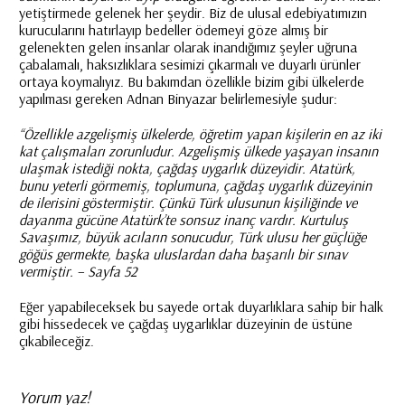
yetiştirmede gelenek her şeydir. Biz de ulusal edebiyatımızın
kurucularını hatırlayıp bedeller ödemeyi göze almış bir
gelenekten gelen insanlar olarak inandığımız şeyler uğruna
çabalamalı, haksızlıklara sesimizi çıkarmalı ve duyarlı ürünler
ortaya koymalıyız. Bu bakımdan özellikle bizim gibi ülkelerde
yapılması gereken Adnan Binyazar belirlemesiyle şudur:
“Özellikle azgelişmiş ülkelerde, öğretim yapan kişilerin en az iki
kat çalışmaları zorunludur. Azgelişmiş ülkede yaşayan insanın
ulaşmak istediği nokta, çağdaş uygarlık düzeyidir. Atatürk,
bunu yeterli görmemiş, toplumuna, çağdaş uygarlık düzeyinin
de ilerisini göstermiştir. Çünkü Türk ulusunun kişiliğinde ve
dayanma gücüne Atatürk’te sonsuz inanç vardır. Kurtuluş
Savaşımız, büyük acıların sonucudur, Türk ulusu her güçlüğe
göğüs germekte, başka uluslardan daha başarılı bir sınav
vermiştir. – Sayfa 52
Eğer yapabileceksek bu sayede ortak duyarlıklara sahip bir halk
gibi hissedecek ve çağdaş uygarlıklar düzeyinin de üstüne
çıkabileceğiz.
Yorum yaz!