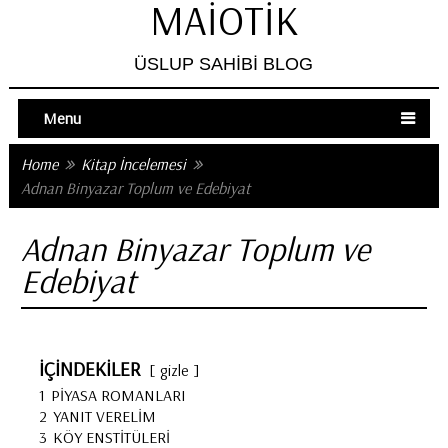
MAIOTIK
ÜSLUP SAHIBI BLOG
Menu
Home
Kitap İncelemesi
Adnan Binyazar Toplum ve Edebiyat
Adnan Binyazar Toplum ve
Edebiyat
İÇİNDEKİLER
gizle
1
PİYASA ROMANLARI
2
YANIT VERELİM
3
KÖY ENSTİTÜLERİ