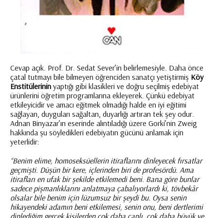
Cevap açık. Prof. Dr. Sedat Sever’in belirlemesiyle. Daha önce
çatal tutmayı bile bilmeyen öğrenciden sanatçı yetiştirmiş
Köy
Enstitülerinin
yaptığı gibi klasikleri ve doğru seçilmiş edebiyat
ürünlerini öğretim programlarına ekleyerek. Çünkü edebiyat
etkileyicidir ve amacı eğitmek olmadığı halde en iyi eğitimi
sağlayan, duyguları sağaltan, duyarlığı artıran tek şey odur.
Adnan Binyazar’ın eserinde alıntıladığı üzere Gorki’nin Zweig
hakkında şu söyledikleri edebiyatın gücünü anlamak için
yeterlidir:
“Benim elime, homoseksüellerin itiraflarını dinleyecek fırsatlar
geçmişti. Düşün bir kere, içlerinden biri de profesördü. Ama
itirafları en ufak bir şekilde etkilemedi beni. Bana göre bunlar
sadece pişmanlıklarını anlatmaya çabalıyorlardı ki, tövbekâr
olsalar bile benim için lüzumsuz bir şeydi bu. Oysa senin
hikayendeki adamın beni etkilemesi, senin onu, beni dertlerimi
dinlediğim gerçek kişilerden çok daha canlı, çok daha büyük ve