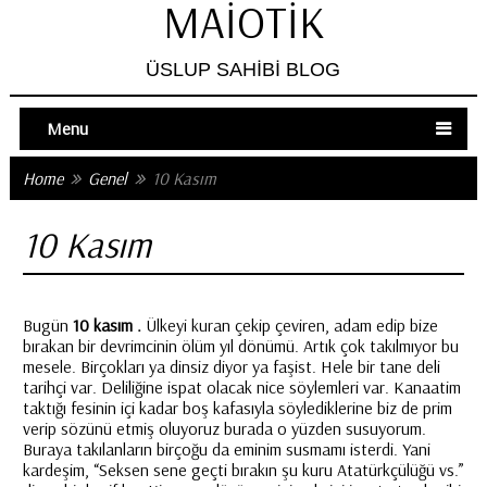
MAIOTIK
ÜSLUP SAHIBI BLOG
Menu
Home
Genel
10 Kasım
10 Kasım
Bugün
10 kasım .
Ülkeyi kuran çekip çeviren, adam edip bize
bırakan bir devrimcinin ölüm yıl dönümü. Artık çok takılmıyor bu
mesele. Birçokları ya dinsiz diyor ya faşist. Hele bir tane deli
tarihçi var. Deliliğine ispat olacak nice söylemleri var. Kanaatim
taktığı fesinin içi kadar boş kafasıyla söylediklerine biz de prim
verip sözünü etmiş oluyoruz burada o yüzden susuyorum.
Buraya takılanların birçoğu da eminim susmamı isterdi. Yani
kardeşim, “Seksen sene geçti bırakın şu kuru Atatürkçülüğü vs.”