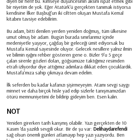
diyen bir herif bu. Kimseye düşüncesinin aksini ispat etmek gibi
bir niyetim de yok. Eğer Atatürk’ü gerçekten tanımak istiyorsa
kendisine İlker Başbuğ’un iki ciltten oluşan Mustafa Kemal
kitabını tavsiye edebilirim.
Bu adam, bitti denilen yerden yeniden doğmuş, tüm ülkesine
umut olmuş bir adam. Bugün burada sınırlarımız içinde
medeniyetle yaşıyor, çağdaş bir geleceği ümit ediyorsak bu
Mustafa Kemal sayesinde oluyor. Gelecek nesillere yalnız ilmin
ve bilimin ışığını rehber gösteren gene o. Bizler 9’u 5 geçe
çalan sirenle gözleri dolan, göğsümüze taktığımız resimden
etrafı izliyordur diye attığımız adımlara dikkat eden çocuklardık.
Mustafa’mıza sahip çıkmaya devam edelim.
İlk seferden bu kadar kafanızı şişirmeyeyim. Atamı sevgi saygı
minnet ve daha birçok hisle yad edip sizlerle tanışmamızdan
ötürü memnuniyetimi de bildirip gideyim ben. Esen kalın.
NOT
Yeniden girerken tarih karışmış olabilir. Yazı gerçekten de 10
Kasım ‘da yazıldı sevgili okur. Bir de şu var:
Delihaydarefendi
sağ olsun önemli günleri atlamayıp hep yazı yazıyordu. Ben